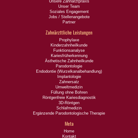
Unsere Zahnarztpraxis
Unser Team
Soziales Engagement
Jobs / Stellenangebote
Partner
Zahnärzttliche Leistungen
Prophylaxe
Kinderzahnheilkunde
Funktionsanalyse
Kariesfrüherkennung
Ästhetische Zahnheilkunde
Parodontologie
Endodontie (Wurzelkanalbehandlung)
Implantologie
Zahnersatz
Umweltmedizin
Füllung ohne Bohren
Röntgenfreie Kariesdiagnostik
3D-Röntgen
Schlafmedizin
Ergänzende Parodontologische Therapie
Meta
Home
Kontakt