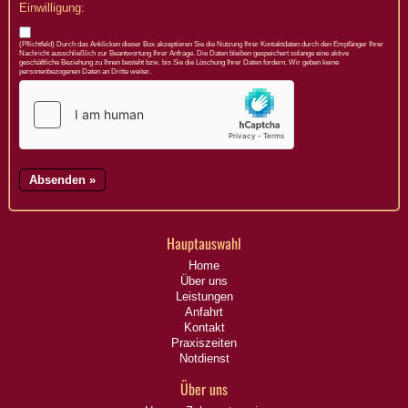
Einwilligung:
(Pflichtfeld) Durch das Anklicken dieser Box akzeptieren Sie die Nutzung Ihrer Kontaktdaten durch den Empfänger Ihrer
Nachricht ausschließlich zur Beantwortung Ihrer Anfrage. Die Daten bleiben gespeichert solange eine aktive
geschäftliche Beziehung zu Ihnen besteht bzw. bis Sie die Löschung Ihrer Daten fordern. Wir geben keine
personenbezogenen Daten an Dritte weiter.
Hauptauswahl
Home
Über uns
Leistungen
Anfahrt
Kontakt
Praxiszeiten
Notdienst
Über uns