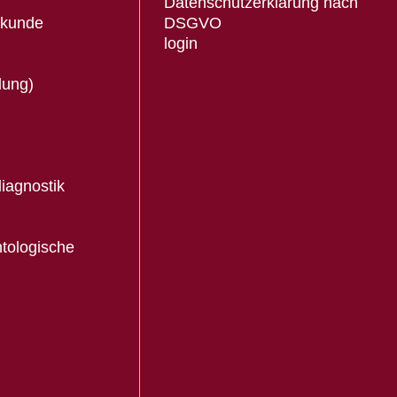
Datenschutzerklärung nach
lkunde
DSGVO
login
lung)
iagnostik
tologische