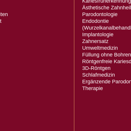
Kariesfrüherkennung
Ästhetische Zahnhei
iten
Parodontologie
t
Endodontie
(Wurzelkanalbehand
Implantologie
Zahnersatz
Umweltmedizin
Füllung ohne Bohren
Röntgenfreie Kariesd
3D-Röntgen
Schlafmedizin
Ergänzende Parodon
Therapie