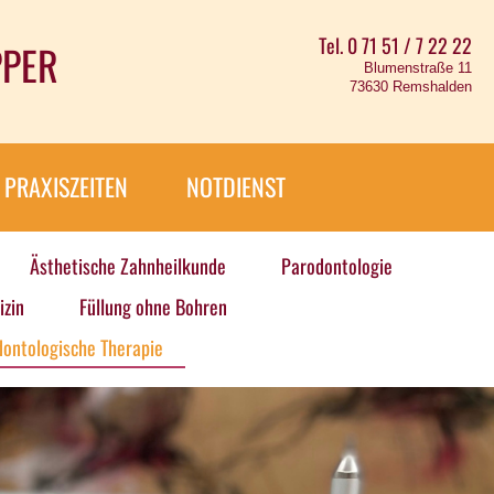
Tel. 0 71 51 / 7 22 22
PPER
Blumenstraße 11
73630 Remshalden
PRAXISZEITEN
NOTDIENST
Ästhetische Zahnheilkunde
Parodontologie
zin
Füllung ohne Bohren
ontologische Therapie