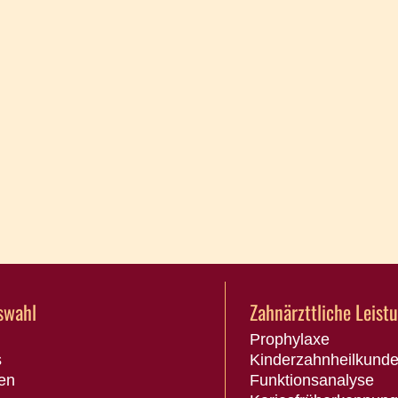
swahl
Zahnärzttliche Leist
Prophylaxe
s
Kinderzahnheilkund
en
Funktionsanalyse