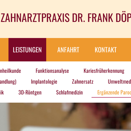
ZAHNARZTPRAXIS DR. FRANK DÖ
LEISTUNGEN
ANFAHRT
KONTAKT
nheilkunde
Funktionsanalyse
Kariesfrüherkennung
andlung)
Implantologie
Zahnersatz
Umweltmedi
ik
3D-Röntgen
Schlafmedizin
Ergänzende Parod