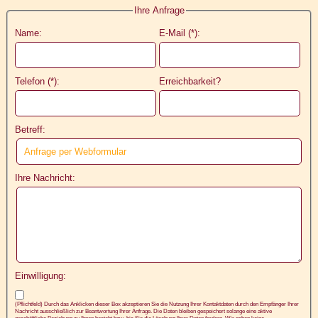
Ihre Anfrage
Name:
E-Mail (*):
Telefon (*):
Erreichbarkeit?
Betreff:
Ihre Nachricht:
Einwilligung:
(Pflichtfeld) Durch das Anklicken dieser Box akzeptieren Sie die Nutzung Ihrer Kontaktdaten durch den Empfänger Ihrer
Nachricht ausschließlich zur Beantwortung Ihrer Anfrage. Die Daten bleiben gespeichert solange eine aktive