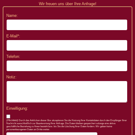
Wir freuen uns über Ihre Anfrage!
Name:
E-Mail*:
Telefon:
Notiz:
Einwilligung:
(Pflichtfeld) Durch das Anklicken dieser Box akzeptieren Sie die Nutzung Ihrer Kontaktdaten durch den Empfänger Ihrer
Nachricht ausschließlich zur Beantwortung Ihrer Anfrage. Die Daten bleiben gespeichert solange eine aktive
geschäftliche Beziehung zu Ihnen besteht bzw. bis Sie die Löschung Ihrer Daten fordern. Wir geben keine
personenbezogenen Daten an Dritte weiter.